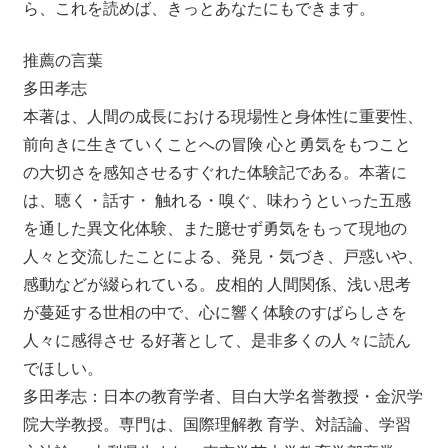
ら、これを読めば、きっとあなたにもできます。
推薦の言葉
多田孝志
本著は、人間の成長における現場性と身体性に重要性、
前向きに生きていくことへの冒険 心と勇気をもつこと
の大切さを感知させるすぐれた体験記である。本著に
は、聴く・話す・ 触れる・嗅ぐ、味わうといった五感
を通した異文化体験、また臆せず勇気をもって現地の
人々と交流したことによる、発見・気づき、戸惑いや、
感動などが綴られている。皮相的 人間関係、浅い思考
が蔓延する世相の中で、心に響く体験のすばらしさを
人々に感得させ る好著として、是非多くの人々に読ん
でほしい。
多田孝志：日本の教育学者、目白大学名誉教授・金沢学
院大学教授。専門は、国際理解教 育学、対話論、学習