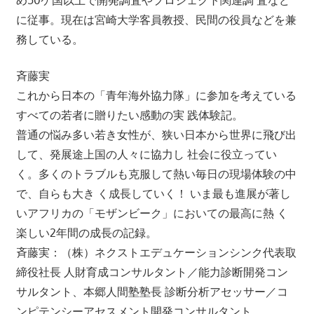
に従事。現在は宮崎大学客員教授、民間の役員などを兼
務している。
斉藤実
これから日本の「青年海外協力隊」に参加を考えている
すべての若者に贈りたい感動の実 践体験記。
普通の悩み多い若き女性が、狭い日本から世界に飛び出
して、発展途上国の人々に協力し 社会に役立ってい
く。多くのトラブルも克服して熱い毎日の現場体験の中
で、自らも大き く成長していく！ いま最も進展が著し
いアフリカの「モザンビーク」においての最高に熱 く
楽しい2年間の成長の記録。
斉藤実：（株）ネクストエデュケーションシンク代表取
締役社長 人財育成コンサルタント／能力診断開発コン
サルタント、本郷人間塾塾長 診断分析アセッサー／コ
ンピテンシーアセスメント開発コンサルタント