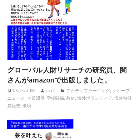
グローバル人財リサーチの研究員、関
さんがamazonで出版しました。
03/13/2018
eco1
アクティブラーニング
,
グループ
,
ニュース
,
企業関係
,
学校関係
,
教材
,
海外ボランティア
,
海外特派
員報告
,
環境