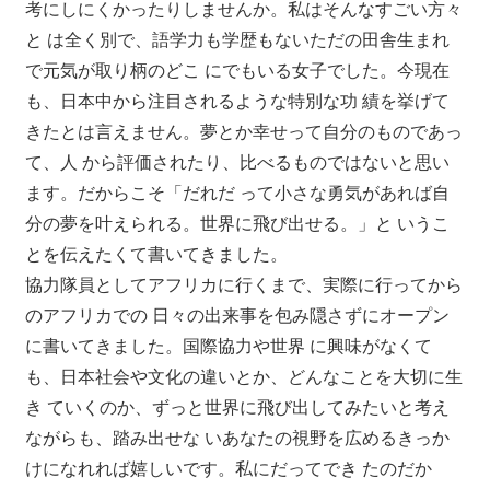
考にしにくかったりしませんか。私はそんなすごい方々
と は全く別で、語学力も学歴もないただの田舎生まれ
で元気が取り柄のどこ にでもいる女子でした。今現在
も、日本中から注目されるような特別な功 績を挙げて
きたとは言えません。夢とか幸せって自分のものであっ
て、人 から評価されたり、比べるものではないと思い
ます。だからこそ「だれだ って小さな勇気があれば自
分の夢を叶えられる。世界に飛び出せる。」と いうこ
とを伝えたくて書いてきました。
協力隊員としてアフリカに行くまで、実際に行ってから
のアフリカでの 日々の出来事を包み隠さずにオープン
に書いてきました。国際協力や世界 に興味がなくて
も、日本社会や文化の違いとか、どんなことを大切に生
き ていくのか、ずっと世界に飛び出してみたいと考え
ながらも、踏み出せな いあなたの視野を広めるきっか
けになれれば嬉しいです。私にだってでき たのだか