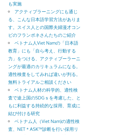
も実施
アクティブラーニングにも通じ
る、こんな日本語学習方法がありま
す。スイス人との国際夫婦漫才コン
ビのフランポネさんたちのご紹介
ベトナム人Viet Namの「日本語
教育」にも「自ら考え、行動する
力」をつける、アクティブーラーニ
ングが最適のカリキュラムになる。
適性検査をしてみれば違いが判る。
無料トライアルご相談ください
ベトナム人材の科学的、適性検
査で途上国のSDGｓを考慮した、と
もに利益する持続的な採用、育成に
結び付ける研究
ベトナム人（Viet Nam)の適性検
査、NET＊ASK™診断を行い採用リ