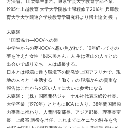
方法論。 山梨県生まれ。東京学芸大学教育学部卒業、
1985年上越教育 大学大学院修士課程修了2016年 兵庫教
育大学大学院連合学校教育学研究科より博士論文 授与
末森満
「国際協力―JOCVへの道」
中学生からの夢-JOCVへ想い焦がれて、10年経ってその
夢を叶えた女性「関朱美さん」人 生は沢山の人々との
出会いで成り立ち、人は成長する。
日本とは極端に違う環境下の開発途上国アフリカで、現
地の人々と「生活する」「働く」の 現場からの貴重な
報告はこれからの若い人々に大いに参考になる
末森満：（株）国際開発ジャーナル社代表取締役社長。
大学卒業（1976年）とともにJICA に入り、38年間国際協
力事業に携わり、人間開発部長、アジア部長、理事長室
長、上級審 議役を歴任。これまでにケニヤの駐在を含
め50ケ国以上で開発調査やプロジェクト関連調 査など