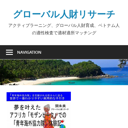
Skip
グローバル人財リサーチ
to
content
アクティブラーニング、グローバル人財育成、ベトナム人
の適性検査で適材適所マッチング
NAVIGATION