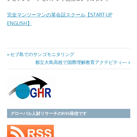
完全マンツーマンの英会話スクール【START-UP
ENGLISH】
Previous
セブ島でのサンゴモニタリング
投
Post:
Next
都立大島高校で国際理解教育アクテビティ―
Post:
稿
ナ
ビ
ゲ
グローバル人財リサーチのRSS発信です
ー
シ