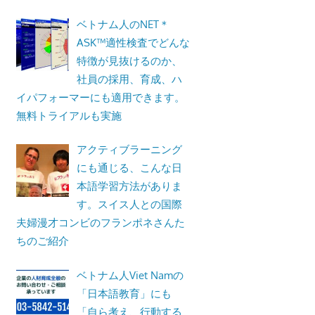
ベトナム人のNET＊
ASK™適性検査でどんな
特徴が見抜けるのか、
社員の採用、育成、ハ
イパフォーマーにも適用できます。
無料トライアルも実施
アクティブラーニング
にも通じる、こんな日
本語学習方法がありま
す。スイス人との国際
夫婦漫才コンビのフランポネさんた
ちのご紹介
ベトナム人Viet Namの
「日本語教育」にも
「自ら考え、行動する