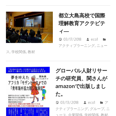
都立大島高校で国際
理解教育アクテビテ
ィ―
03/17/2018
eco1
アクティブラーニング
,
ニュー
ス
,
学校関係
,
教材
グローバル人財リサー
チの研究員、関さんが
amazonで出版しまし
た。
03/13/2018
eco1
ア
クティブラーニング
,
グループ
,
ニ
ュース
,
企業関係
,
学校関係
,
教材
,