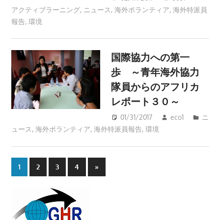
アクティブラーニング
,
ニュース
,
海外ボランティア
,
海外特派員
報告
,
環境
国際協力への第一
歩 ～青年海外協力
隊員からのアフリカ
レポート３０～
01/31/2017
eco1
ニ
ュース
,
海外ボランティア
,
海外特派員報告
,
環境
1
2
3
4
Next
»
投
Posts
稿
の