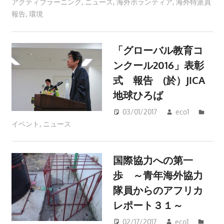
アクティブラーニング
,
ニュース
,
海外ボランティア
,
海外特派員
報告
,
環境
「グローバル教育コ
ンクール2016」表彰
式 報告 (於）JICA
地球ひろば
03/01/2017
eco1
イベント
,
ニュース
国際協力への第一
歩 ～青年海外協力
隊員からのアフリカ
レポート３１～
02/17/2017
eco1