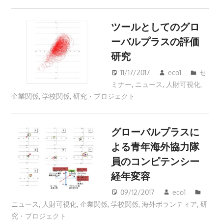
ツールとしてのグロ
ーバルプラスの評価
研究
11/17/2017
eco1
セ
ミナー
,
ニュース
,
人財可視化
,
企業関係
,
学校関係
,
研究・プロジェクト
グローバルプラスに
よる青年海外協力隊
員のコンピテンシー
経年変容
09/12/2017
eco1
ニュース
,
人財可視化
,
企業関係
,
学校関係
,
海外ボランティア
,
研
究・プロジェクト