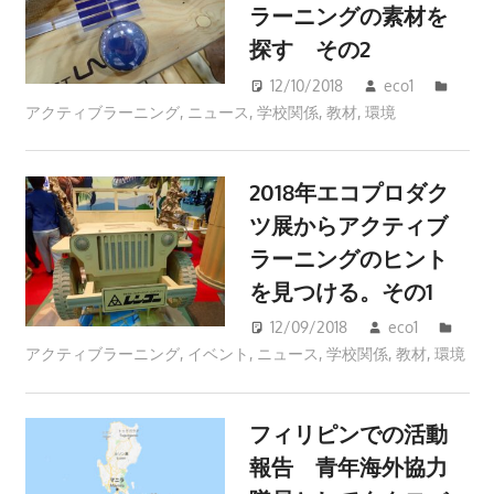
ラーニングの素材を
探す その2
12/10/2018
eco1
アクティブラーニング
,
ニュース
,
学校関係
,
教材
,
環境
2018年エコプロダク
ツ展からアクティブ
ラーニングのヒント
を見つける。その1
12/09/2018
eco1
アクティブラーニング
,
イベント
,
ニュース
,
学校関係
,
教材
,
環境
フィリピンでの活動
報告 青年海外協力