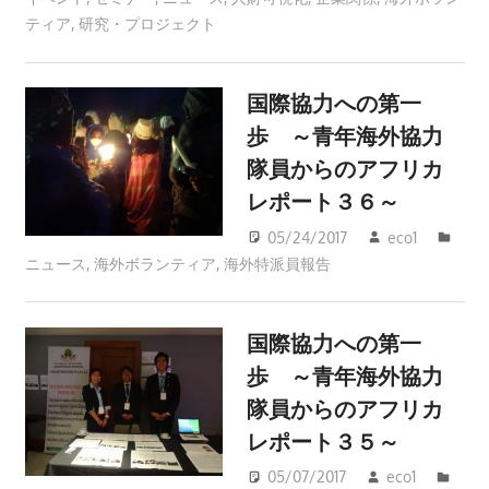
ティア
,
研究・プロジェクト
国際協力への第一
歩 ～青年海外協力
隊員からのアフリカ
レポート３６～
05/24/2017
eco1
ニュース
,
海外ボランティア
,
海外特派員報告
国際協力への第一
歩 ～青年海外協力
隊員からのアフリカ
レポート３５～
05/07/2017
eco1