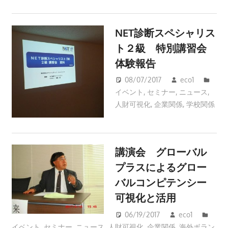
NET診断スペシャリス
ト２級 特別講習会
体験報告
08/07/2017
eco1
イベント
,
セミナー
,
ニュース
,
人財可視化
,
企業関係
,
学校関係
講演会 グローバル
プラスによるグロー
バルコンピテンシー
可視化と活用
06/19/2017
eco1
イベント
,
セミナー
,
ニュース
,
人財可視化
,
企業関係
,
海外ボラン