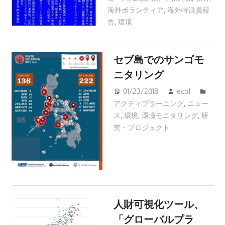
海外ボランティア
,
海外特派員報
告
,
環境
セブ島でのサンゴモ
ニタリング
01/23/2018
eco1
アクティブラーニング
,
ニュー
ス
,
環境
,
環境モニタリング
,
研
究・プロジェクト
人財可視化ツール、
「グローバルプラ