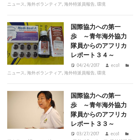
ニュース
,
海外ボランティア
,
海外特派員報告
,
環境
国際協力への第一
歩 ～青年海外協力
隊員からのアフリカ
レポート３４～
04/24/2017
eco1
ニュース
,
海外ボランティア
,
海外特派員報告
,
環境
国際協力への第一
歩 ～青年海外協力
隊員からのアフリカ
レポート３３～
03/27/2017
eco1