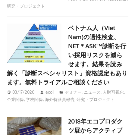
研究・プロジェクト
ベトナム人（Viet
Nam)の適性検査、
NET＊ASK™診断を行
い採用リスクを減ら
せます。結果を読み
解く「診断スペシャリスト」資格認定もあり
ます。無料トライアルご相談ください
03/17/2020
eco1
セミナー
,
ニュース
,
人財可視化
,
企業関係
,
学校関係
,
海外特派員報告
,
研究・プロジェクト
2018年エコプロダク
ツ展からアクティブ