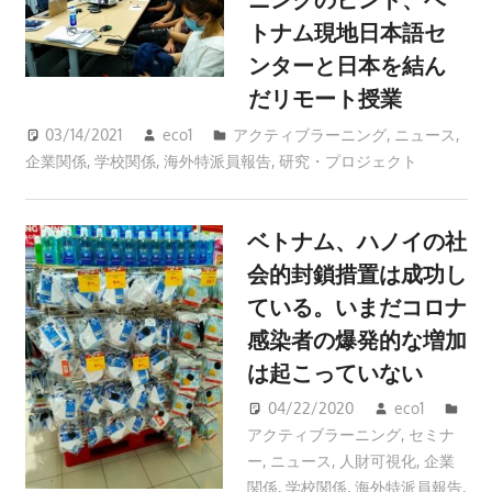
トナム現地日本語セ
ンターと日本を結ん
だリモート授業
03/14/2021
eco1
アクティブラーニング
,
ニュース
,
企業関係
,
学校関係
,
海外特派員報告
,
研究・プロジェクト
ベトナム、ハノイの社
会的封鎖措置は成功し
ている。いまだコロナ
感染者の爆発的な増加
は起こっていない
04/22/2020
eco1
アクティブラーニング
,
セミナ
ー
,
ニュース
,
人財可視化
,
企業
関係
,
学校関係
,
海外特派員報告
,