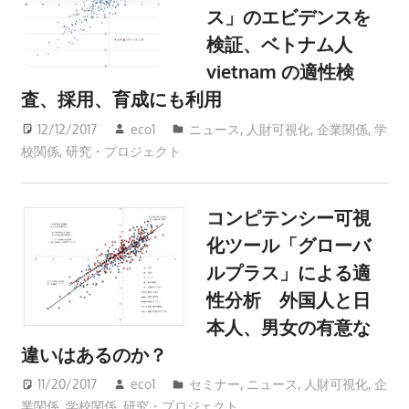
ス」のエビデンスを
検証、ベトナム人
vietnam の適性検
査、採用、育成にも利用
12/12/2017
eco1
ニュース
,
人財可視化
,
企業関係
,
学
校関係
,
研究・プロジェクト
コンピテンシー可視
化ツール「グローバ
ルプラス」による適
性分析 外国人と日
本人、男女の有意な
違いはあるのか？
11/20/2017
eco1
セミナー
,
ニュース
,
人財可視化
,
企
業関係
,
学校関係
,
研究・プロジェクト