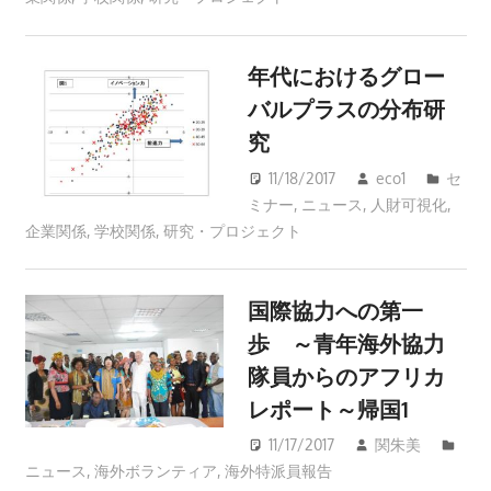
年代におけるグロー
バルプラスの分布研
究
11/18/2017
eco1
セ
ミナー
,
ニュース
,
人財可視化
,
企業関係
,
学校関係
,
研究・プロジェクト
国際協力への第一
歩 ～青年海外協力
隊員からのアフリカ
レポート～帰国1
11/17/2017
関朱美
ニュース
,
海外ボランティア
,
海外特派員報告