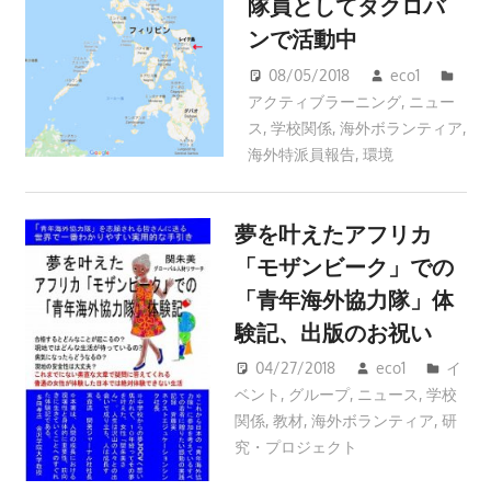
隊員としてタクロバ
ンで活動中
08/05/2018
eco1
アクティブラーニング
,
ニュー
ス
,
学校関係
,
海外ボランティア
,
海外特派員報告
,
環境
夢を叶えたアフリカ
「モザンビーク」での
「青年海外協力隊」体
験記、出版のお祝い
04/27/2018
eco1
イ
ベント
,
グループ
,
ニュース
,
学校
関係
,
教材
,
海外ボランティア
,
研
究・プロジェクト