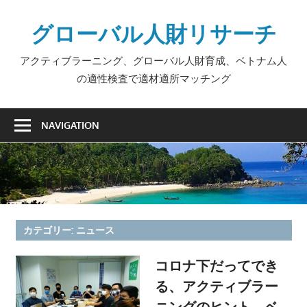
Skip
グローバル人財リサーチ
to
content
アクティブラーニング、グローバル人財育成、ベトナム人
の適性検査で適材適所マッチング
NAVIGATION
カテゴリー:
ニュース
コロナ下だってでき
る、アクティブラー
ニングのヒント、ベ